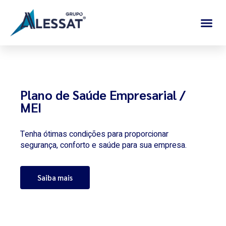
Ir
Me
para
Quem somos
Plano de Saúde
Câmera Veicular
o
conteúdo
Plano de Saúde Empresarial /
MEI
Tenha ótimas condições para proporcionar
segurança, conforto e saúde para sua empresa.
Saiba mais