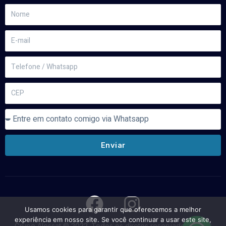
Nome
E-
mail
Telefone/Whatsapp
CEP
contato
Enviar
F
I
a
n
Usamos cookies para garantir que oferecemos a melhor
experiência em nosso site. Se você continuar a usar este site,
Grupo Alessat © 2022. Todos os diretos reservados. CNPJ: