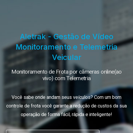
Aletrak - Gestão de Vídeo
Monitoramento e Telemetria
Veicular
Monitoramento de Frota por câmeras online(ao
vivo) com Telemetria
Você sabe onde andam seus veículos? Com um bom
controle de frota você garante a redução de custos da sua
operação de forma fácil, rápida e inteligente!